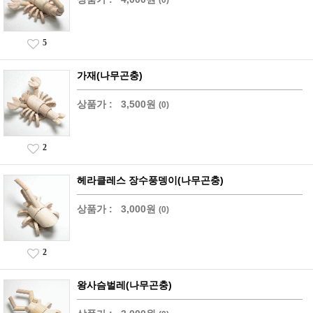
5
가재(나무곤충)
상품가 :
3,500원
(0)
2
헤라클레스 장수풍뎅이(나무곤충)
상품가 :
3,000원
(0)
2
왕사슴벌레(나무곤충)