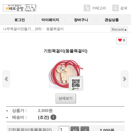
카테고리
검색
로그인
마이페이지
장바구니
관심상품
나무목걸이만들기__(80)
동물목걸이
Recent
0
기린목걸이(동물목걸이)
상세보기
상품가 :
2,000
원
배송비 :
(조건)
!
기린목걸이(동물목걸이)
2,000
원
+1
-1