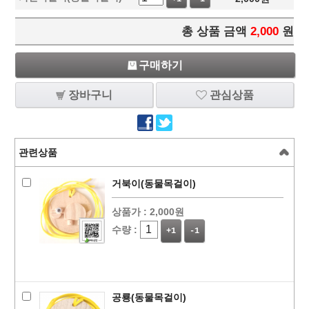
총 상품 금액
2,000
원
구매하기
장바구니
관심상품
관련상품
거북이(동물목걸이)
상품가 :
2,000원
수량 :
+1
-1
공룡(동물목걸이)