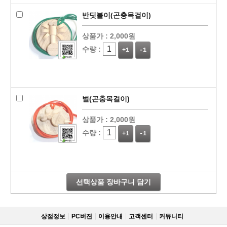
반딧불이(곤충목걸이)
상품가 :
2,000원
수량 :
+1
-1
벌(곤충목걸이)
상품가 :
2,000원
수량 :
+1
-1
선택상품 장바구니 담기
상점정보
PC버젼
이용안내
고객센터
커뮤니티