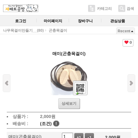
카테고리
검색
로그인
마이페이지
장바구니
관심상품
나무목걸이만들기__(80)
곤충목걸이
Recent
0
매미(곤충목걸이)
상세보기
상품가 :
2,000
원
배송비 :
(조건)
!
매미(곤충목걸이)
2,000
원
+1
-1