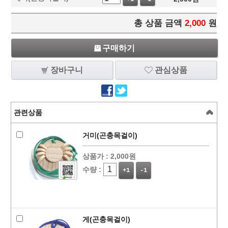
총 상품 금액
2,000
원
구매하기
장바구니
관심상품
관련상품
거미(곤충목걸이)
상품가 :
2,000원
수량 :
+1
-1
게(곤충목걸이)