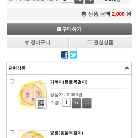
총 상품 금액
2,000
원
구매하기
장바구니
관심상품
관련상품
거북이(동물목걸이)
상품가 :
2,000원
수량 :
+1
-1
공룡(동물목걸이)