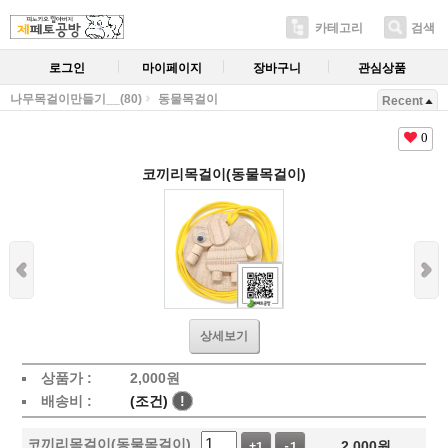
카테고리
검색
로그인
마이페이지
장바구니
관심상품
나무목걸이만들기__(80)
동물목걸이
Recent
0
코끼리목걸이(동물목걸이)
상세보기
상품가 :
2,000
원
배송비 :
(조건)
!
코끼리목걸이(동물목걸이)
2,000
원
+1
-1