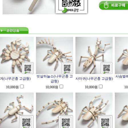
빗살하늘소(나무곤충 고
사슴벌레
게(나무곤충 고급형)
사마귀(나무곤충 고급형)
급형)
10,000
원
10,000
원
10,000
원
10