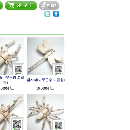
(나무곤충 고급
잠자리(나무곤충 고급형)
형)
,000
원
10,000
원