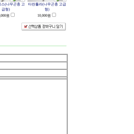
스(나무곤충 고
타란튤라(나무곤충 고급
급형)
형)
,000
원
10,000
원