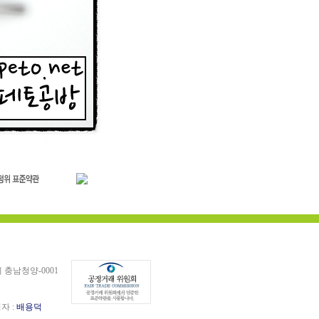
충남청양-0001
임자 :
배용덕