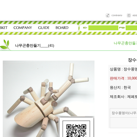
나무곤충만들기_
나무곤충만들기____(41)
장수
상품명 : 장수풍
판매가격 :
10,0
원산지 : 한국
제조회사 : 제페
장수풍뎅이(나무