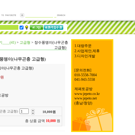
___(41)
>
고급형
>
장수풍뎅이(나무곤충
1.대량주문
고급형)
2.사업제안,제휴
3.디자인개발
풍뎅이(나무곤충 고급형)
뎅이(나무곤충 고급형)
[문의전화]
010-5558-7004
00원
041-943-5558
제페토공방
www.jepeto.co.kr
토공방
www.jepeto.net
(충남/청양)
곤충 고급형)
10,000
원
총 상품 금액
10,000
원