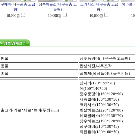
장구애비(나무곤충 고급
장수하늘소(나무곤충 고
코카서스(나무곤충 고급
헤라클레
형)
급형)
형)
10,000
원
10,000
원
10,000
원
10
체험물
장수풍뎅이(나무곤충 고급형)
내용물
완성사진,나무조각
준비물
접착제(목공풀이나 글루건등)
잠자리(170*155*70)
게(150*140*50)
장수풍뎅이(160*120*90)
사슴벌레(160*130*50)
코카서스(170*130*70)
출크기(가로*세로*높이(두께)mm)
빗살하늘소(220*120*80)
헤라클레스(200*130*70)
장수하늘소(190*120*60)
장구애비(210*130*45)
타란튤라(180*160*50)