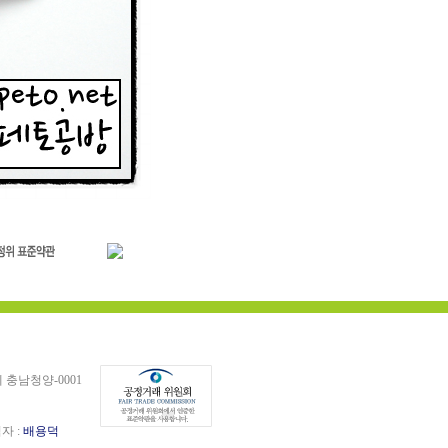
충남청양-0001
임자 :
배용덕