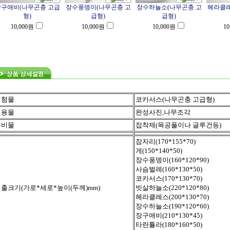
장구애비(나무곤충 고급
장수풍뎅이(나무곤충 고
장수하늘소(나무곤충 고
헤라클레
형)
급형)
급형)
10,000
원
10,000
원
10,000
원
10
체험물
코카서스(나무곤충 고급형)
내용물
완성사진,나무조각
준비물
접착제(목공풀이나 글루건등)
잠자리(170*155*70)
게(150*140*50)
장수풍뎅이(160*120*90)
사슴벌레(160*130*50)
코카서스(170*130*70)
출크기(가로*세로*높이(두께)mm)
빗살하늘소(220*120*80)
헤라클레스(200*130*70)
장수하늘소(190*120*60)
장구애비(210*130*45)
타란튤라(180*160*50)