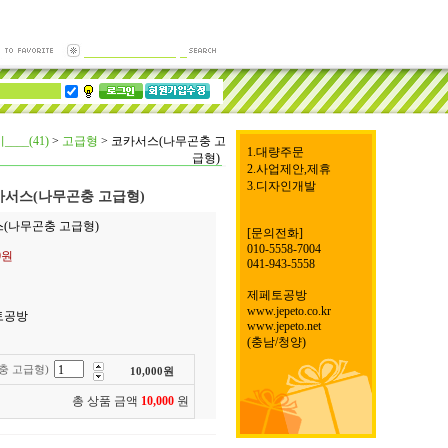
__(41)
>
고급형
>
코카서스(나무곤충 고
1.대량주문
급형)
2.사업제안,제휴
3.디자인개발
카서스(나무곤충 고급형)
스(나무곤충 고급형)
[문의전화]
010-5558-7004
00원
041-943-5558
제페토공방
www.jepeto.co.kr
토공방
www.jepeto.net
(충남/청양)
충 고급형)
10,000
원
총 상품 금액
10,000
원