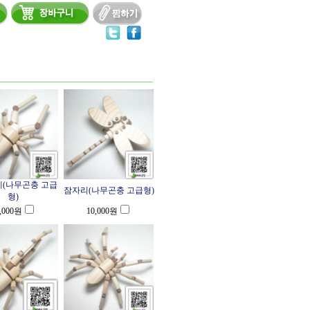
(나무곤충 고급
잠자리(나무곤충 고급형)
형)
,000
원
10,000
원