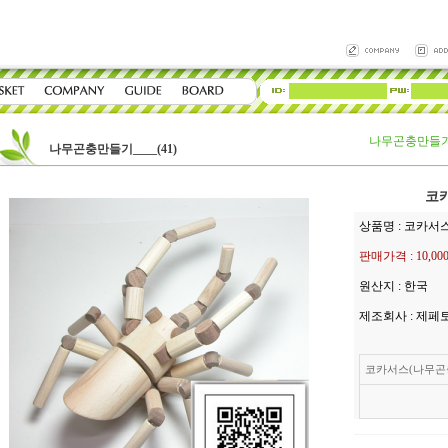
나무곤충만들기__
나무곤충만들기____(41)
코
상품명 : 코카서
판매가격 :
10,0
원산지 : 한국
제조회사 : 제페
코카서스(나무곤