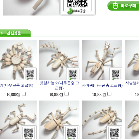
빗살하늘소(나무곤충 고
사슴벌레
게(나무곤충 고급형)
사마귀(나무곤충 고급형)
급형)
10,000
원
10,000
원
10,000
원
10