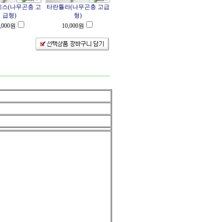
스(나무곤충 고
타란튤라(나무곤충 고급
급형)
형)
,000
원
10,000
원