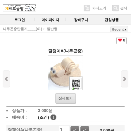
카테고리
검색
로그인
마이페이지
장바구니
관심상품
나무곤충만들기____(41)
일반형
Recent
0
달팽이A(나무곤충)
상세보기
상품가 :
3,000
원
배송비 :
(조건)
!
달팽이A(나무곤충)
3,000
원
+1
-1