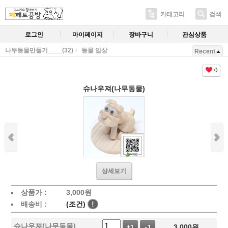
카테고리
검색
로그인
마이페이지
장바구니
관심상품
나무동물만들기____(32)
동물 입상
Recent
0
슈나우져(나무동물)
상세보기
상품가 :
3,000
원
배송비 :
(조건)
!
슈나우져(나무동물)
3,000
원
+1
-1