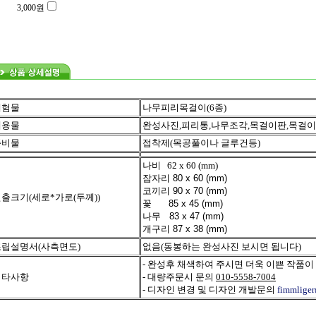
3,000
원
체험물
나무피리목걸이(6종)
내용물
완성사진,피리통,나무조각,목걸이판,목걸이
준비물
접착제(목공풀이나 글루건등)
나비 62 x 60 (mm)
잠자리 80 x 60 (mm)
코끼리 90 x 70 (mm)
출크기(세로*가로(두께))
꽃 85 x 45 (mm)
나무 83 x 47 (mm)
개구리 87 x 38 (mm)
조립설명서(사측면도)
없음(동봉하는 완성사진 보시면 됩니다)
- 완성후 채색하여 주시면 더욱 이쁜 작품이
기타사항
- 대량주문시 문의
010-5558-7004
- 디자인 변경 및 디자인 개발문의
fimmlige