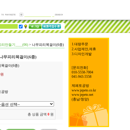
1.대량주문
리만들기____(06)
>
나무피리목걸이(6종)
2.사업제안,제휴
3.디자인개발
나무피리목걸이(6종)
리목걸이(6종)
[문의전화]
010-5558-7004
0
원
041-943-5558
제페토공방
www.jepeto.co.kr
토공방
www.jepeto.net
(충남/청양)
총 상품 금액
0
원