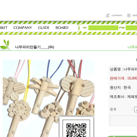
나무피리만들기____(06)
나무피
상품명 : 나무피
판매가격 :
18,00
원산지 : 한국
제조회사 : 제페
종류
: