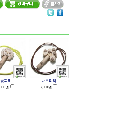
꽃피리
나무피리
,000
원
3,000
원